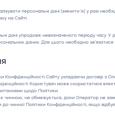
ізувати персональні дані (змінити їх) у разі необх
ку на Сайті.
ні дані упродовж невизначеного періоду часу. У р
сональних даних. Для цього необхідно звʼязатися
ня
и Конфіденційності Сайту укладаючи договір з О
фіденційності Користувач може скористатися еле
питаннями щодо Політики.
 є чинною, не обмежується, доки Оператор не замі
до чинної Політики Конфіденційності, якщо відбули