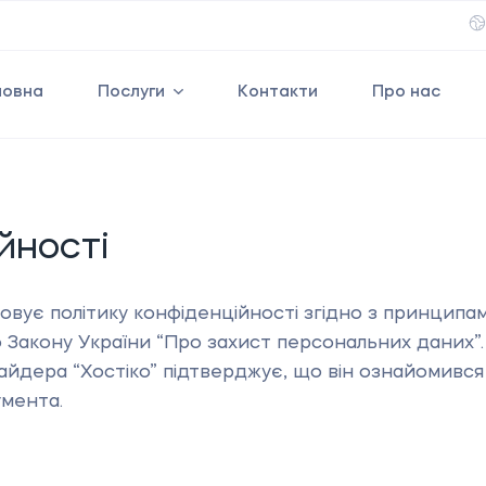
ловна
Послуги
Контакти
Про нас
йності
овує політику конфіденційності згідно з принцип
 до Закону України “Про захист персональних даних
вайдера “Хостіко” підтверджує, що він ознайомився
умента.