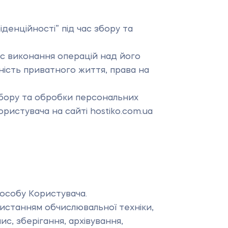
денційності” під час збору та
с виконання операцій над його
сть приватного життя, права на
 збору та обробки персональних
ристувача на сайті hostiko.com.ua
 особу Користувача.
ристанням обчислювальної техніки,
ис, зберігання, архівування,