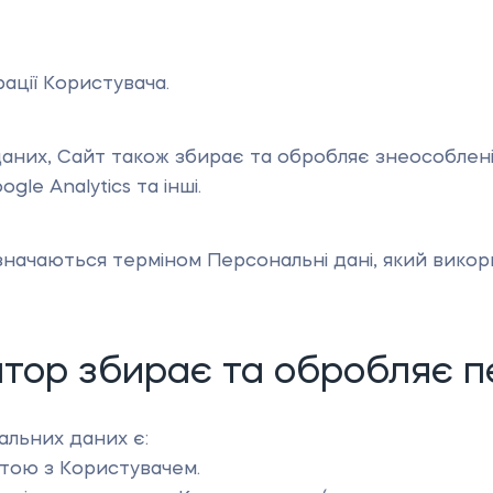
ації Користувача.
них, Сайт також збирає та обробляє знеособлені 
gle Analytics та інші.
значаються терміном Персональні дані, який викори
тор збирає та обробляє п
льних даних є:
тою з Користувачем.