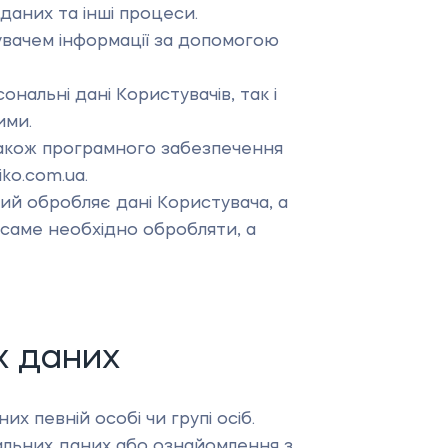
аних та інші процеси.
вачем інформації за допомогою
альні дані Користувачів, так і
ими.
а також програмного забезпечення
ko.com.ua.
ий обробляє дані Користувача, а
 саме необхідно обробляти, а
х даних
х певній особі чи групі осіб.
альних даних або ознайомлення з