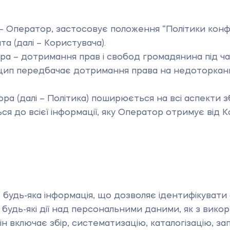
 – Оператор, застосовує положення “Політики конфі
а (далі – Користувача).
а – дотримання прав і свобод громадянина під ча
ип передбачає дотримання права на недоторканні
ра (далі – Політика) поширюється на всі аспекти
я до всієї інформації, яку Оператор отримує від Ко
 будь-яка інформація, що дозволяє ідентифікувати
будь-які дії над персональними даними, як з вико
ін включає збір, систематизацію, каталогізацію, зап