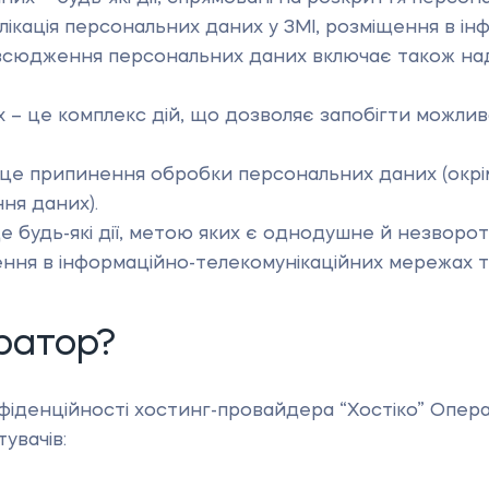
лікація персональних даних у ЗМІ, розміщення в і
повсюдження персональних даних включає також на
– це комплекс дій, що дозволяє запобігти можлив
це припинення обробки персональних даних (окрім
ня даних).
 будь-які дії, метою яких є однодушне й незворо
ння в інформаційно-телекомунікаційних мережах та
ратор?
нфіденційності хостинг-провайдера “Хостіко” Опер
увачів: