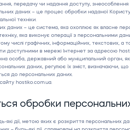
ння, передачу чи надання доступу, знеособлення д
ьних даних – це процес обробки наданої Користу
льної техніки.
 даних – це система, яка охоплює як власне персон
техніку, яка виконує операції з персональними дан
 тому числі графічних, інформаційних, текстових, 
ти доступними в мережі Інтернет за адресою hosti
на особа, державний або муніципальний орган, як
ональних даних, регулює їх зміст, визначаючи, що
ться до персональних даних.
сайту hostiko.com.ua.
ться обробки персональни
які дії, метою яких є розкриття персональних дани
х – будь-які дії, спрямовані на розкриття персон