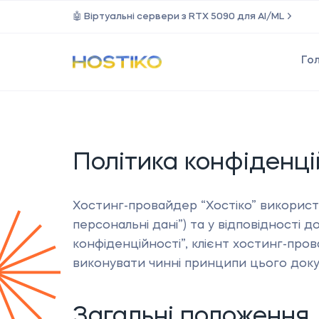
🤖 Віртуальні сервери з RTX 5090 для AI/ML
Го
Політика конфіденці
Хостинг-провайдер “Хостіко” використ
персональні дані”) та у відповідності
конфіденційності”, клієнт хостинг-про
виконувати чинні принципи цього док
Загальні положення