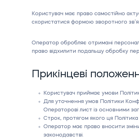
Користувач має право самостійно актуал
скористатися формою зворотного звʼяз
Оператор обробляє отримані персональ
право відхилити подальшу обробку пер
Прикінцеві положен
Користувач приймає умови Політик
Для уточнення умов Політики Кон
Операторові лист із основними за
Строк, протягом якого ця Політика
Оператор має право вносити зміни 
законодавстві.