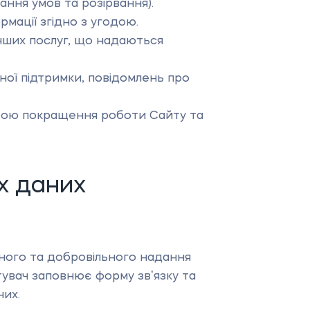
ання умов та розірвання).
рмації згідно з угодою.
нших послуг, що надаються
ої підтримки, повідомлень про
метою покращення роботи Сайту та
х даних
йного та добровільного надання
тувач заповнює форму звʼязку та
них.