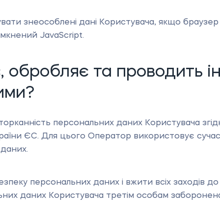
ати знеособлені дані Користувача, якщо браузер 
імкнений JavaScript.
 обробляє та проводить ін
ими?
торканність персональних даних Користувача згід
аїни ЄС. Для цього Оператор використовує сучасні
 даних.
зпеку персональних даних і вжити всіх заходів д
льних даних Користувача третім особам заборонена