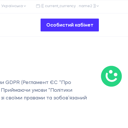
Українська
{{ current_currency . name2 }}
Особистий кабінет
ами GDPR (Регламент ЄС “Про
”. Приймаючи умови “Політики
 зі своїми правами та зобовʼязаний