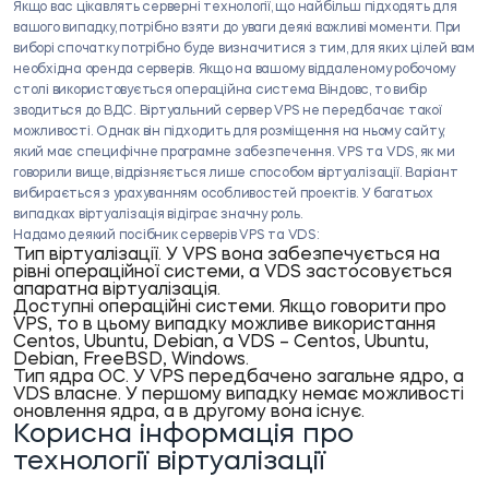
Якщо вас цікавлять серверні технології, що найбільш підходять для
вашого випадку, потрібно взяти до уваги деякі важливі моменти. При
виборі спочатку потрібно буде визначитися з тим, для яких цілей вам
необхідна оренда серверів. Якщо на вашому віддаленому робочому
столі використовується операційна система Віндовс, то вибір
зводиться до ВДС. Віртуальний сервер VPS не передбачає такої
можливості. Однак він підходить для розміщення на ньому сайту,
який має специфічне програмне забезпечення. VPS та VDS, як ми
говорили вище, відрізняється лише способом віртуалізації. Варіант
вибирається з урахуванням особливостей проектів. У багатьох
випадках віртуалізація відіграє значну роль.
Надамо деякий посібник серверів VPS та VDS:
Тип віртуалізації. У VPS вона забезпечується на
рівні операційної системи, а VDS застосовується
апаратна віртуалізація.
Доступні операційні системи. Якщо говорити про
VPS, то в цьому випадку можливе використання
Centos, Ubuntu, Debian, а VDS – Centos, Ubuntu,
Debian, FreeBSD, Windows.
Тип ядра ОС. У VPS передбачено загальне ядро, а
VDS власне. У першому випадку немає можливості
оновлення ядра, а в другому вона існує.
Корисна інформація про
технології віртуалізації