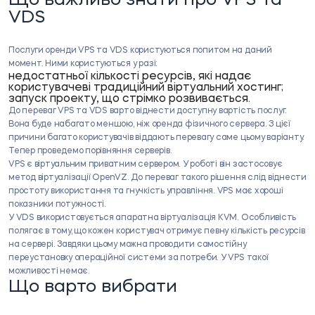
Що важливо знати про VPS та
VDS
Послуги оренди VPS та VDS користуються попитом на даний
момент. Ними користуються у разі:
недостатньої кількості ресурсів, які надає
користувачеві традиційний віртуальний хостинг;
запуск проекту, що стрімко розвивається.
До переваг VPS та VDS варто віднести доступну вартість послуг.
Вона буде набагато меншою, ніж оренда фізичного сервера. З цієї
причини багато користувачів віддають перевагу саме цьому варіанту.
Тепер проведемо порівняння серверів.
VPS є віртуальним приватним сервером. У роботі він застосовує
метод віртуалізації OpenVZ. До переваг такого рішення слід віднести
простоту використання та гнучкість управління. VPS має хороші
показники потужності.
У VDS використовується апаратна віртуалізація KVM. Особливість
полягає в тому, що кожен користувач отримує певну кількість ресурсів
на сервері. Завдяки цьому можна проводити самостійну
переустановку операційної системи за потреби. У VPS такої
можливості немає.
Що варто вибрати