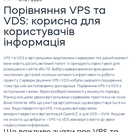
Порівняння VPS та
VDS: корисна для
користувачів
інформація
VPS та VDS є віртуальними виділеними серверами. На даний момент
вони мають досить великий попит. Їх орендують користувачі для
розміщення сайтів або ПЗ. Вибір сервера вимагає врахування
численних деталей, оскільки залежить ефективність роботи
проекту. Серверні рішення VPS і VDS набули широкого поширення,
тому про них ми поговоримо докладніше. Порівняння VPS та VDS є
актуальною темою. Зараз розбиратимемося у всьому по порядку.
Різниці між цими двома віртуальними серверами практично не існує.
Вона полягає хіба що у методі віртуалізації, що використовується на
них. Якщо говорити про VPS, то в цьому випадку може
використовуватися віртуалізація OpenVZ, а для VDS – KVM. Якщо ви
не знаєте, що вибрати – VPS та VDS, вам варто взяти до уваги
надану нами інформацію.