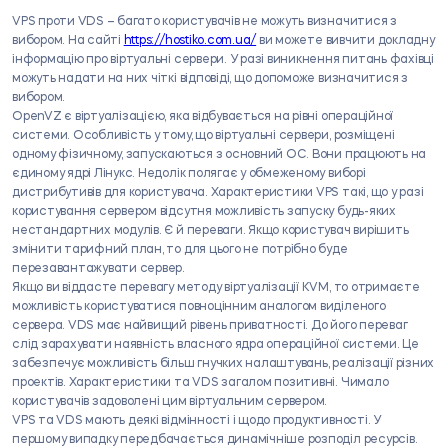
VPS проти VDS – багато користувачів не можуть визначитися з
вибором. На сайті
https://hostiko.com.ua/
ви можете вивчити докладну
інформацію про віртуальні сервери. У разі виникнення питань фахівці
можуть надати на них чіткі відповіді, що допоможе визначитися з
вибором.
OpenVZ є віртуалізацією, яка відбувається на рівні операційної
системи. Особливість у тому, що віртуальні сервери, розміщені
одному фізичному, запускаються з основний ОС. Вони працюють на
єдиному ядрі Лінукс. Недолік полягає у обмеженому виборі
дистрибутивів для користувача. Характеристики VPS такі, що у разі
користування сервером відсутня можливість запуску будь-яких
нестандартних модулів. Є й переваги. Якщо користувач вирішить
змінити тарифний план, то для цього не потрібно буде
перезавантажувати сервер.
Якщо ви віддасте перевагу методу віртуалізації KVM, то отримаєте
можливість користуватися повноцінним аналогом виділеного
сервера. VDS має найвищий рівень приватності. До його переваг
слід зарахувати наявність власного ядра операційної системи. Це
забезпечує можливість більш гнучких налаштувань, реалізації різних
проектів. Характеристики та VDS загалом позитивні. Чимало
користувачів задоволені цим віртуальним сервером.
VPS та VDS мають деякі відмінності і щодо продуктивності. У
першому випадку передбачається динамічніше розподіл ресурсів.