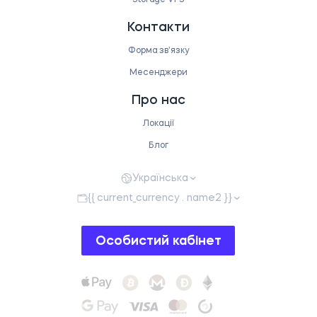
Контакти
Форма звʼязку
Месенджери
Про нас
Локації
Блог
Українська
{{ current_currency . name2 }}
Особистий кабінет