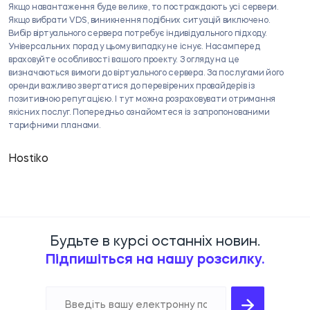
Якщо навантаження буде велике, то постраждають усі сервери.
Якщо вибрати VDS, виникнення подібних ситуацій виключено.
Вибір віртуального сервера потребує індивідуального підходу.
Універсальних порад у цьому випадку не існує. Насамперед
враховуйте особливості вашого проекту. З огляду на це
визначаються вимоги до віртуального сервера. За послугами його
оренди важливо звертатися до перевірених провайдерів із
позитивною репутацією. І тут можна розраховувати отримання
якісних послуг. Попередньо ознайомтеся із запропонованими
тарифними планами.
Hostiko
Будьте в курсі останніх новин.
Підпишіться на нашу розсилку.