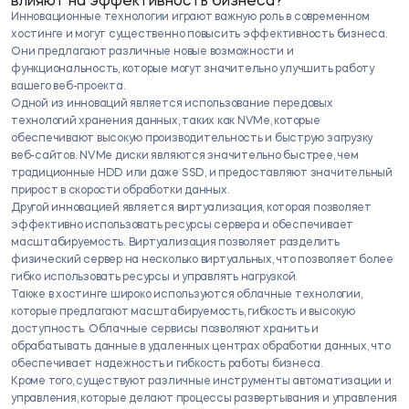
влияют на эффективность бизнеса?​
Инновационные технологии играют важную роль в современном
хостинге и могут существенно повысить эффективность бизнеса.​
Они предлагают различные новые возможности и
функциональность, которые могут значительно улучшить работу
вашего веб-проекта.
Одной из инноваций является использование передовых
технологий хранения данных, таких как NVMe, которые
обеспечивают высокую производительность и быструю загрузку
веб-сайтов.​ NVMe диски являются значительно быстрее, чем
традиционные HDD или даже SSD, и предоставляют значительный
прирост в скорости обработки данных.​
Другой инновацией является виртуализация, которая позволяет
эффективно использовать ресурсы сервера и обеспечивает
масштабируемость.​ Виртуализация позволяет разделить
физический сервер на несколько виртуальных, что позволяет более
гибко использовать ресурсы и управлять нагрузкой.​
Также в хостинге широко используются облачные технологии,
которые предлагают масштабируемость, гибкость и высокую
доступность. Облачные сервисы позволяют хранить и
обрабатывать данные в удаленных центрах обработки данных, что
обеспечивает надежность и гибкость работы бизнеса.​
Кроме того, существуют различные инструменты автоматизации и
управления, которые делают процессы развертывания и управления