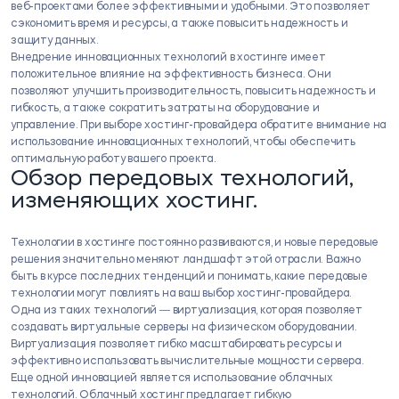
веб-проектами более эффективными и удобными. Это позволяет
сэкономить время и ресурсы, а также повысить надежность и
защиту данных.​
Внедрение инновационных технологий в хостинге имеет
положительное влияние на эффективность бизнеса.​ Они
позволяют улучшить производительность, повысить надежность и
гибкость, а также сократить затраты на оборудование и
управление.​ При выборе хостинг-провайдера обратите внимание на
использование инновационных технологий, чтобы обеспечить
оптимальную работу вашего проекта.
Обзор передовых технологий,
изменяющих хостинг.​
Технологии в хостинге постоянно развиваются, и новые передовые
решения значительно меняют ландшафт этой отрасли.​ Важно
быть в курсе последних тенденций и понимать, какие передовые
технологии могут повлиять на ваш выбор хостинг-провайдера.
Одна из таких технологий ― виртуализация, которая позволяет
создавать виртуальные серверы на физическом оборудовании.​
Виртуализация позволяет гибко масштабировать ресурсы и
эффективно использовать вычислительные мощности сервера.​
Еще одной инновацией является использование облачных
технологий.​ Облачный хостинг предлагает гибкую