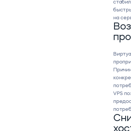
стабил
быстры
на сер
Воз
про
Виртуа
пропри
Причин
конкре
потре
VPS
по
предос
потреб
Сни
хос