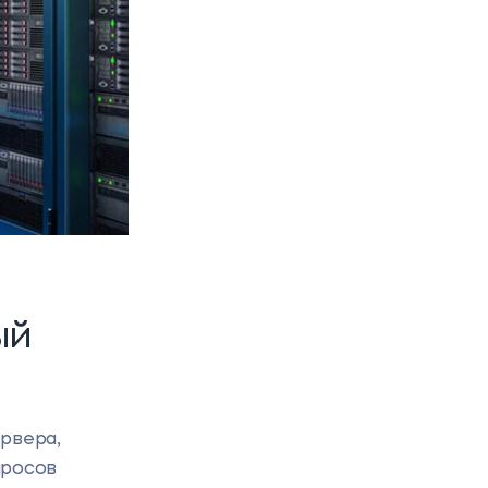
ый
рвера,
просов