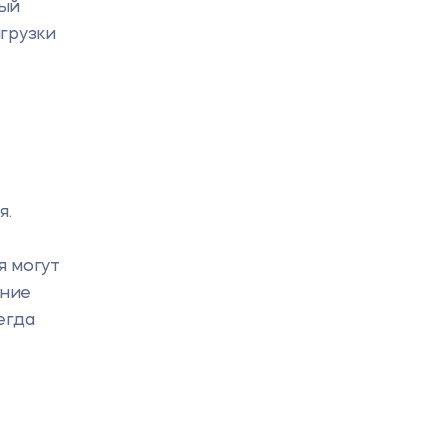
ный
грузки
я.
я могут
ание
егда