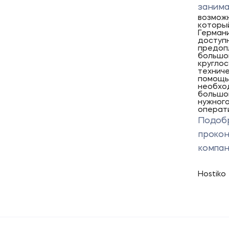
занима
возможн
которы
Германи
доступн
предопл
большо
кругло
техниче
помощь 
необхо
большо
нужного
операти
Подобр
прокон
компан
Hostiko