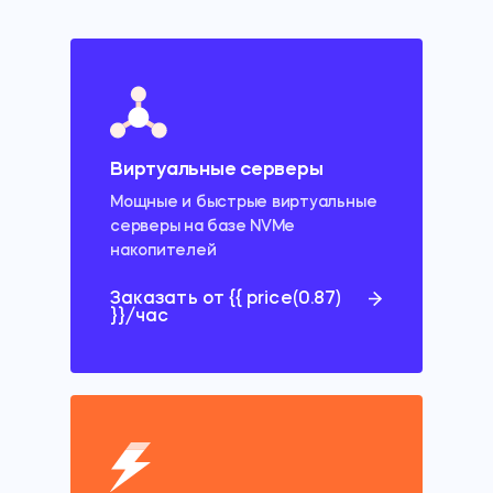
Виртуальные серверы
Мощные и быстрые виртуальные
серверы
на базе NVMe
накопителей
Заказать от {{ price(0.87)
}}/час